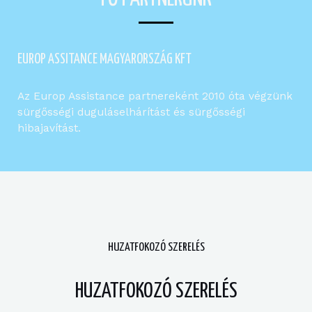
EUROP ASSITANCE MAGYARORSZÁG KFT
Az Europ Assistance partnereként 2010 óta végzünk
sürgősségi duguláselhárítást és sürgősségi
hibajavítást.
HUZATFOKOZÓ SZERELÉS
HUZATFOKOZÓ SZERELÉS