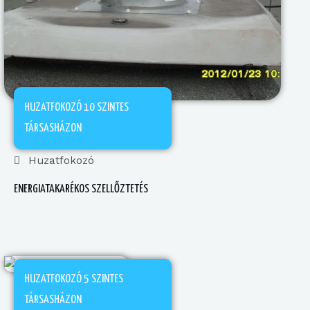
HUZATFOKOZÓ 10 SZINTES
TÁRSASHÁZON
Huzatfokozó
ENERGIATAKARÉKOS SZELLŐZTETÉS
HUZATFOKOZÓ 5 SZINTES
TÁRSASHÁZON