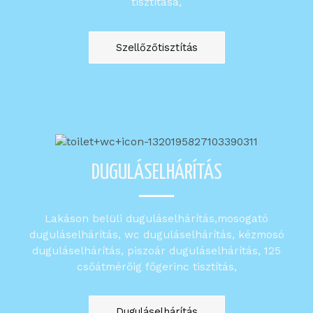
tisztítása,
Szellőzőtisztítás
DUGULÁSELHÁRÍTÁS
Lakáson belüli duguláselhárítás,mosogató
duguláselhárítás, wc duguláselhárítás, kézmosó
duguláselhárítás, piszoár duguláselhárítás, 125
csőátmérőig főgerinc tisztítás,
Duguláselhárítás