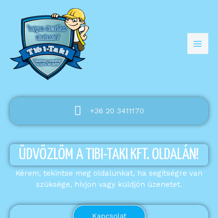
+36 20 3411170
ÜDVÖZLÖM A TIBI-TAKI KFT. OLDALÁN!
Kérem, tekintse meg oldalunkat, ha segítségre van
szüksége, hívjon vagy küldjön üzenetet.
Kapcsolat